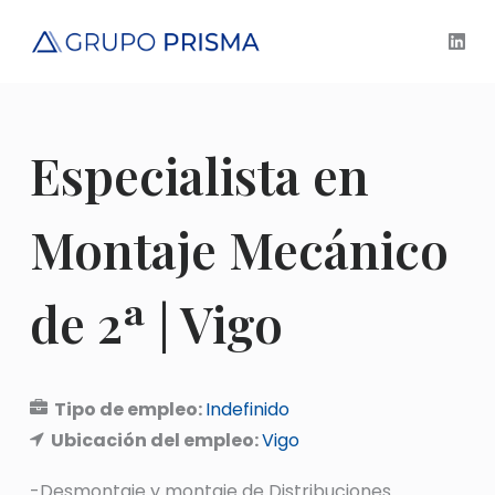
S
a
l
t
a
Especialista en
r
a
l
Montaje Mecánico
c
o
de 2ª | Vigo
n
t
e
n
Tipo de empleo:
Indefinido
i
Ubicación del empleo:
Vigo
d
o
-Desmontaje y montaje de Distribuciones.