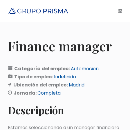
S
a
l
t
a
Finance manager
r
a
l
c
Categoría del empleo:
Automocion
o
Tipo de empleo:
Indefinido
n
Ubicación del empleo:
Madrid
t
Jornada:
Completa
e
n
Descripción
i
d
o
Estamos seleccionando a un manager financiero