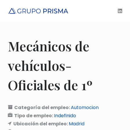
S
a
l
t
a
Mecánicos de
r
a
l
vehículos-
c
o
Oficiales de 1º
n
t
e
n
Categoría del empleo:
Automocion
i
Tipo de empleo:
Indefinido
d
Ubicación del empleo:
Madrid
o