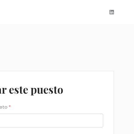
ar este puesto
leto
*