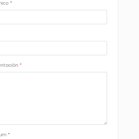
ónico
*
entación
*
ulum
*