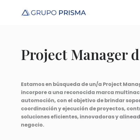
S
a
l
t
a
r
Project Manager d
a
l
c
o
Estamos en búsqueda de un/a Project Manag
n
incorpore a una reconocida marca multinaci
t
automoción, con el objetivo de brindar sopor
e
coordinación y ejecución de proyectos, con
n
soluciones eficientes, innovadoras y alinea
i
negocio.
d
o