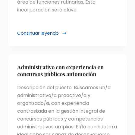
área de funciones rutinarias. Esta
incorporación será clave…
Continuar leyendo
Administrativo
|
Marca
de
Automoción
Administrativo con experiencia en
concursos públicos automoción
Descripción del puesto: Buscamos un/a
administrativo/a proactivo/a y
organizado/a, con experiencia
contrastada en la gestión integral de
concursos públicos y competencias
administrativas amplias. El/la candidato/a
ideal debe ser capaz de desenvolverse