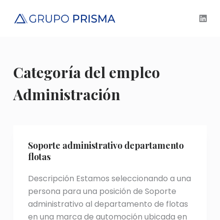
S
a
l
t
a
Categoría del empleo
r
a
Administración
l
c
o
n
Soporte administrativo departamento
t
flotas
e
n
Descripción Estamos seleccionando a una
i
persona para una posición de Soporte
d
administrativo al departamento de flotas
o
en una marca de automoción ubicada en