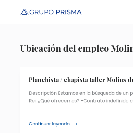
S
a
l
t
a
r
Ubicación del empleo
Molin
a
l
c
o
Planchista / chapista taller Molins d
n
t
Descripción Estamos en la búsqueda de un pla
e
Rei. ¿Qué ofrecemos? -Contrato indefinido co
n
i
d
Continuar leyendo
Planchista
o