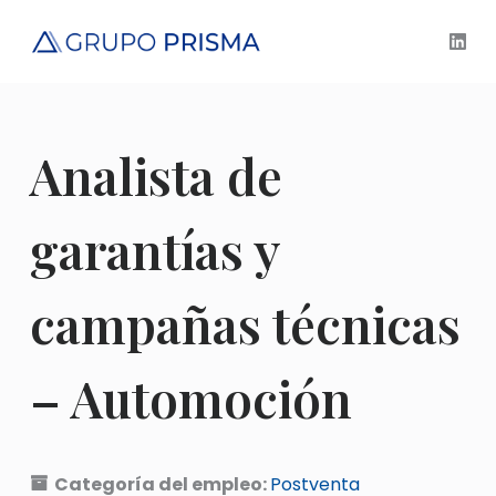
S
a
l
t
a
Analista de
r
a
l
garantías y
c
o
campañas técnicas
n
t
e
– Automoción
n
i
d
Categoría del empleo:
Postventa
o