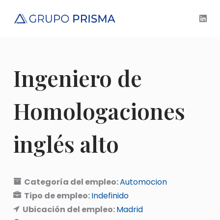
S
a
l
t
a
Ingeniero de
r
a
l
Homologaciones
c
o
inglés alto
n
t
e
n
Categoría del empleo:
Automocion
i
Tipo de empleo:
Indefinido
d
Ubicación del empleo:
Madrid
o