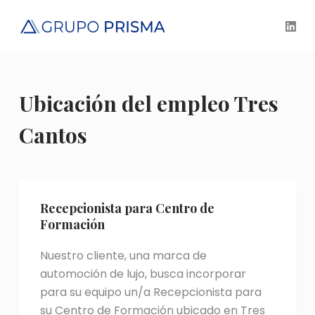
S
a
l
t
a
Ubicación del empleo
Tres
r
a
Cantos
l
c
o
n
Recepcionista para Centro de
t
Formación
e
n
Nuestro cliente, una marca de
i
automoción de lujo, busca incorporar
d
para su equipo un/a Recepcionista para
o
su Centro de Formación ubicado en Tres