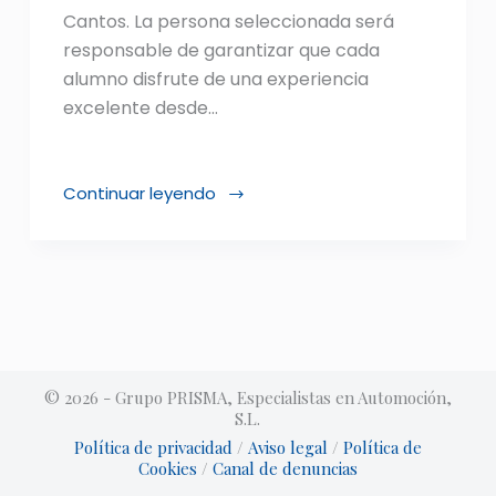
Cantos. La persona seleccionada será
responsable de garantizar que cada
alumno disfrute de una experiencia
excelente desde…
Continuar leyendo
Recepcionista
para
Centro
de
Formación
© 2026 - Grupo PRISMA, Especialistas en Automoción,
S.L.
Política de privacidad
/
Aviso legal
/
Política de
Cookies
/
Canal de denuncias