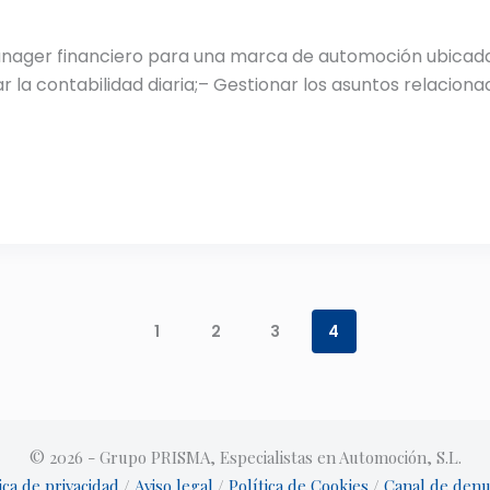
nager financiero para una marca de automoción ubicada
r la contabilidad diaria;– Gestionar los asuntos relaciona
1
2
3
4
© 2026 - Grupo PRISMA, Especialistas en Automoción, S.L.
ica de privacidad
/
Aviso legal
/
Política de Cookies
/
Canal de denu