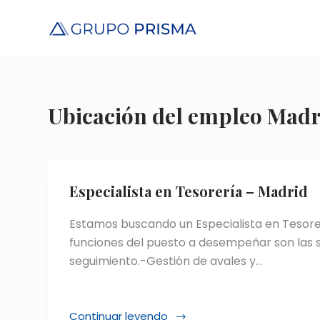
S
a
l
t
a
r
Ubicación del empleo
Madr
a
l
c
o
Especialista en Tesorería – Madrid
n
t
Estamos buscando un Especialista en Tesore
e
funciones del puesto a desempeñar son las s
n
seguimiento.-Gestión de avales y…
i
d
o
Continuar leyendo