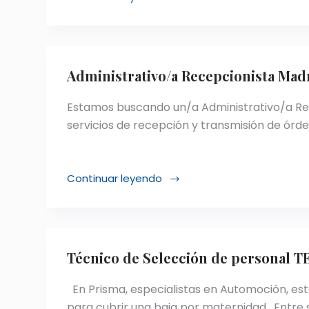
Especialista
en
Tesorería
–
Madrid
Administrativo/a Recepcionista Mad
Estamos buscando un/a Administrativo/a Re
servicios de recepción y transmisión de órd
Continuar leyendo
Administrativo/a
Recepcionista
Madrid
Técnico de Selección de personal
En Prisma, especialistas en Automoción, es
para cubrir una baja por maternidad. Entre 