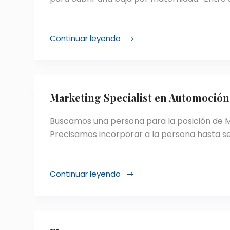
Continuar leyendo
Técnico
de
Selección
de
personal
Marketing Specialist en Automoción
TEMPORAL
Prisma
Buscamos una persona para la posición de 
Precisamos incorporar a la persona hasta se
Continuar leyendo
Marketing
Specialist
en
Automoción